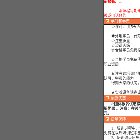
前报名）...
本课程每期班限额
线或电话预约
学时
和学费
☆课时： 共5天,30
◆外地学员：代理
☆注重质量
☆边讲边练
☆合格学员免费推
☆合格学员免费颁
职业资质
专注高端培训15年
认可，学员的能力
得到大家的认同，
★实验设备请点
最新优惠
☆
团体报名优惠
折优惠 。注意：在读
元。
质量保障
1、培训过程中，如
免费在以后培训班中
2、培训结束后免费