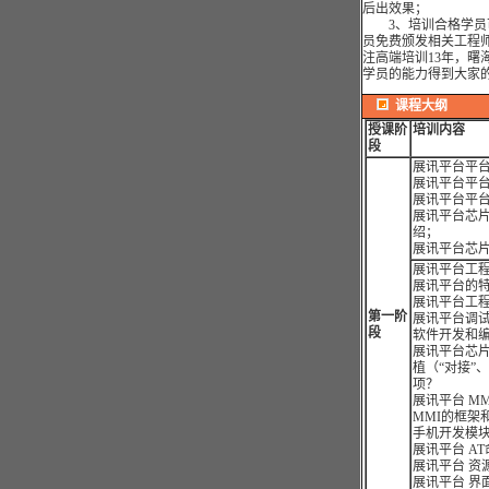
后出效果；
3、培训合格学员可
员免费颁发相关工程
注高端培训13年，曙
学员的能力得到大家
课程大纲
授课阶
培训内容
段
展讯平台平
展讯平台平
展讯平台平
展讯平台芯
绍；
展讯平台芯
展讯平台工
展讯平台的
展讯平台工
第一阶
展讯平台调
段
软件开发和
展讯平台芯片
植（“对接”
项？
展讯平台 M
MMI的框架
手机开发模
展讯平台 A
展讯平台 资
展讯平台 界