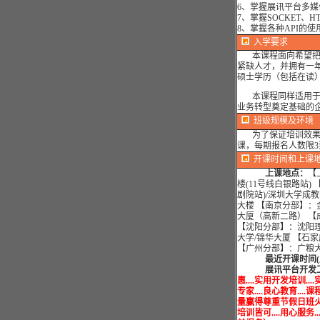
6、掌握展讯平台多媒
7、掌握SOCKET、HT
8、掌握各种API的使
入学要求
本课程面向希望把
紧缺人才，并拥有一
硕士学历（包括在读
本课程同样适用
业务转型奠定基础的
班级规模及环境
为了保证培训效果，
课，每期报名人数限3
开课时间和上课
上课地点：
【
楼(11号线白银路站)
剧院站)/深圳大学成
大楼 【南京分部】：
大厦（高新二路） 【
【沈阳分部】：沈阳理
大学/锦华大厦 【石
【广州分部】：广粮大
最近开课时间(周末
展讯平台开发
惠....实用开发培训...
专家....良心教育....
量赢得尊重节假日班火热报
培训皆可....用心服务...