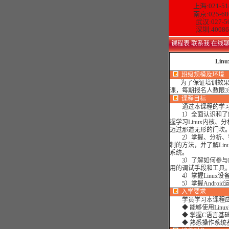
上海:021-51
南京:025-68
武汉:027-5
深圳:40086
课程表
联系我
在线
Li
班级规模及环境
为了保证培训效果，
课，每期报名人数限3
课程目标
通过本课程的学习
1）全面认识和了解L
握学习Linux内核、
迈过那道无形的门坎
2）掌握、分析、钻研
制的方法，并了解Li
系统。
3）了解如何参与Li
用的调试手段和工具
4）掌握Linux设
5）掌握Android
入学要求
学员学习本课程应
◆ 能够使用Linu
◆ 掌握C语言基
◆ 熟悉操作系统