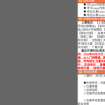
培养对象
◆ 对Linux内核
◆ 学习Linux内
◆ 有志从事Linux
◆ 有志从事Andr
开课时间和上课
上课地点：
【上海】
号线白银路站) 【深
站)/深圳大学成教院
【南京分部】：金港大
（高新二路） 【成都
阳分部】：沈阳理工大
学/锦华大厦 【石家
州分部】：广粮大厦 
最近开课时间(周末班
间：2026年08月10日
操....从入门到精通...
级....学用相长,注重
中.....实战培训......直播
即将开课--（即将开课
学时
和学费
☆课时： 共5天,3
◆外地学员：代理
☆注重质量
☆边讲边练
☆合格学员免费推
☆合格学员免费颁
职业资质