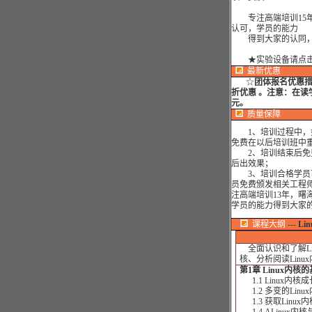
专注高端培训15年
认可，学员的能力
得到大家的认同，
★实验设备请点
最新优惠
☆
团体报名优惠
折优惠 。注意：在读
元。
质量保障
1、培训过程中，如
免费在以后培训班中
2、培训结束后免费
后出效果；
3、培训合格学员可
员免费颁发相关工程
注高端培训13年，曙
学员的能力得到大家
课程大纲
---
Li
全面认识和了解Lin
核、分析阅读Linu
第1章 Linux内核
1.1 Linux内核
1.2 多变的Linu
1.3 获取Linux