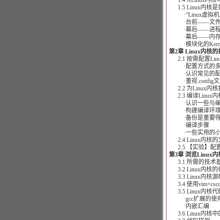
1.4 ALinux内
1.5 Linux内核
·“Linux虚拟
·台前——文件
·幕后——进程
·幕后——内存
·模块化的Kerne
第2章 Linux内
2.1 按需配置Lin
·配置方式的多
·认识常见的配
·重视.config
2.2 为Linux内
2.3 编译Linux内
·认识一些与编
·构建编译环
·备份是重要
·编译步骤
·一些实用的小
2.4 Linux内核
2.5 【实验】配置、
第3章 浏览Linux
3.1 所需的技术
3.2 Linux内核
3.3 Linux内核
3.4 使用vim+cscop
3.5 Linux内核
·gcc扩展的使
·内嵌汇编
3.6 Linux内核