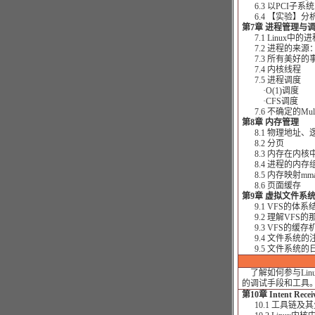
6.3 以PCI子系
6.4 【实验】分
第7章 进程管理与
7.1 Linux中的进
7.2 进程的来源：fo
7.3 所有美好的
7.4 内核线程
7.5 进程调度
·O(1)调度
·CFS调度
7.6 不确定的Multi-
第8章 内存管理
8.1 物理地址、
8.2 分页
8.3 内存在内核
8.4 进程的内存
8.5 内存映射mma
8.6 页面缓存
第9章 虚拟文件系统
9.1 VFS的体系
9.2 理解VFS
9.3 VFS的缓存
9.4 文件系统的
9.5 文件系统的
了解如何参与Lin
的调试手段和工具
第10章 Intent Recei
10.1 工具链及