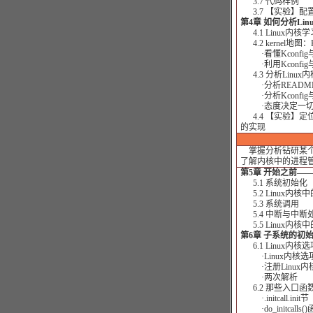
3.7 代码样例
3.7 【实验】配
第4章 如何分析Lin
4.1 Linux内
4.2 kernel地图：Kc
·看懂Kconfig与Ma
·利用Kconfig与
4.3 分析Linu
·分析READM
·分析Kconfig与Ma
·态度决定一切
4.4 【实验】定
的实现
掌握分析钻研某个
了解内核中的进程
第5章 开始之前——Bef
5.1 系统初始化
5.2 Linux内核
5.3 系统调用
5.4 中断与中断
5.5 Linux内核
第6章 子系统的初
6.1 Linux内核
·Linux内核选
·注册Linux内
·两次解析
6.2 那些入口函
·.initcall.init节
·do_initcalls(