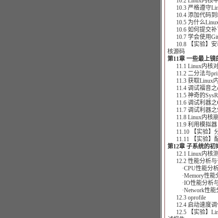
10.2 Linux内核中的
10.3 严格遵守L
10.4 添加代码到L
10.5 为什么Lin
10.6 如何提交补
10.7 学会使用Gi
10.8 【实验】安
核源码
第11章 一些最上镜
11.1 Linux内
11.2 二分法与prin
11.3 获取Linu
11.4 调试福音之o
11.5 神奇的SysR
11.6 调试利器之
11.7 调试利器之Sys
11.8 Linux内
11.9 利用模拟器
11.10 【实验】分
11.11 【实验】
第12章 子系统的初
12.1 Linux内
12.2 性能分析
·CPU性能分析
·Memory性能
·IO性能分析
·Network性
12.3 oprofile
12.4 启动速度调
12.5 【实验】Li