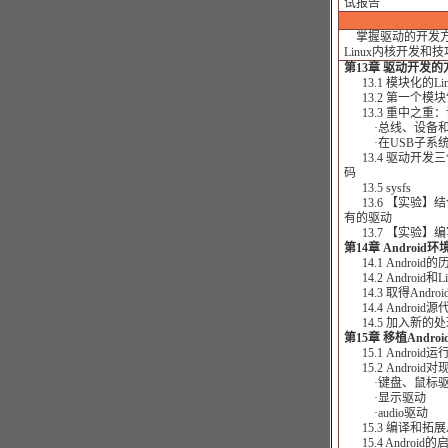
试报告
掌握驱动的开发方法
Linux内核开发和
第13章 驱动开发的
13.1 模块化的Li
13.2 第一个模块“Hel
13.3 重中之重
·总线、设备和
·在USB子系统
13.4 驱动开发三件宝
码
13.5 sysfs
13.6 【实验】结
有的驱动
13.7 【实验】
第14章 Androi
14.1 Android
14.2 Android
14.3 取得And
14.4 Androi
14.5 加入新的处理
第15章 移植Andro
15.1 Androi
15.2 Androi
·键盘、鼠标驱
·显示驱动
·audio驱动
15.3 编译和拓展An
15.4 Androi