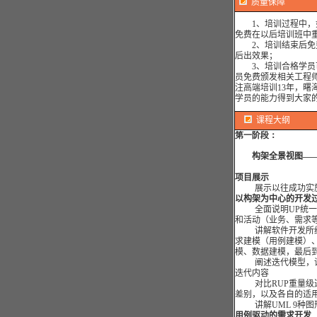
质量保障
1、培训过程中，如
免费在以后培训班中
2、培训结束后免费
后出效果；
3、培训合格学员可
员免费颁发相关工程
注高端培训13年，曙
学员的能力得到大家
课程大纲
第一阶段：
构架全景视图—
项目展示
展示以往成功实
以构架为中心的开发
全面说明
UP
统一
和活动（业务、需求
讲解软件开发所
求建模（用例建模）
模、数据建模，最后
阐述迭代模型，
迭代内容
对比
RUP
重量级
差别，以及各自的适
讲解
UML 9
种图
用例驱动的需求开发