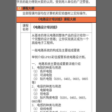
学员的能力得到大家的认同，受到用人单位的广泛赞誉。
课程大纲
全部授课内容均在计算机和实验器材上实际操作。
《
电路设计培训班
》
课程大纲
课程
《电路设计培训班》
名称
从基本的单元电路到整体产品的设计给你一
个完整的设计思路；让你实现真正成为一个
高级电子工程师。
一般电路系统的构成及主要组成要素
举例介绍GPRS彩信报警系统电路设计图。
一． 电路系统主要组成要素详细介绍
1． 电阻的种类与用途
（1） 色环电阻
（2） 可调电阻
（3） 贴片电阻（0201，0402，0603，0805
等）
2． 电容的种类与用途
（1） 电解电容
（2） 钽电容
（3） 贴片陶瓷电容（0201，0402，0603，
0805等）
3． 电感的种类与用途
（1） 绕线电感