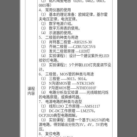
（2） 贴片陶瓷电感（0201，0402，0603，
0805等）
4． 常用仪器的使用
（1） 基本的理论准备：欧姆定律，基尔霍
夫电压定律，电流定律。
（2） 数字电源介绍。
（3） 数字万用表的使用。
（4） 示波器的使用。
5． 二极管的种类与用途
（1） 肖特基二极管 --RB521S-30
（2） 齐纳二极管 ----CZRU52C5V6
（3） 发光二极管原理 ---LED灯
（4） 实验课程1：设计一个建议紫外光LED
验钞灯电路。
（5） 实验课程2：5个并联LED灯亮度调节设
计。
6． 三极管，MOS管的种类与用途
（1） 三极管 -----9013，9014。
（2） N沟道MOS管 ----NTK3134N
（3） P沟道MOS管-----NTHD3101F
课程
（4） 电路分析及实验课 ------光线暗就闪烁
内容
的电路原理，或换蜂鸣器。
7． 电源电路的种类与选型
（1） 线形LDO 工作原理----AMS1117
（2） DC-DC工作原理 — LM2576，
OCP2020典型电路图解。
（3） 实验课程：搭建一个基于LM2576的电
源电路，得到输出分别为3V，4V，5V的电
压。
8． 复位电路