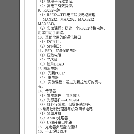
（1）低电平有效复位。
（2）高电平有效复位。
9．RS232电路
（1）RS232—TTL电平转换电路原理
----MAX232，MAX202，MAX3232，
MAX3243。
（2）实验课程：搭建一个RS232转换电路，
用串口助手测试。
10．其他常用的的通讯接口
（1）I2C接口：
（2）SPI接口：
11．ESD，EMI保护电路
（1）压敏电阻
（2）TVS管
（3）磁珠BEAD
13. 隔离电路
（1） 光藕PC817
（2） 继电器
（3） 实验课程：通过光藕控制灯的亮与
灭。
14．传感器
（1）霍尔器件----TLE4913
（2）光感器件----CM3204
（3）红外传感器，烟雾传感器等。
15.常用控制处理器系统及简单电路
（1）51单片机
（2）AMR7处理器
（3）USB转串口电路
15．充电器负载能力测试
16．手工焊接原理