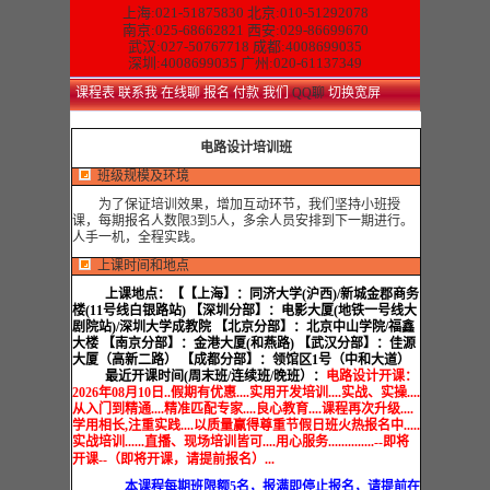
上海:021-51875830
北京:010-51292078
南京:025-68662821 西安:029-86699670
武汉:027-50767718 成都:4008699035
深圳:4008699035 广州:020-61137349
课程表
联系我
在线聊
报名
付款
我们
QQ聊
切换宽屏
电路设计培训班
班级规模及环境
为了保证培训效果，增加互动环节，我们坚持小班授
课，每期报名人数限3到5人，多余人员安排到下一期进行。
人手一机，全程实践。
上课时间和地点
上课地点：
【【上海】：同济大学(沪西)/新城金郡商务
楼(11号线白银路站) 【深圳分部】：电影大厦(地铁一号线大
剧院站)/深圳大学成教院 【北京分部】：北京中山学院/福鑫
大楼 【南京分部】：金港大厦(和燕路) 【武汉分部】：佳源
大厦（高新二路） 【成都分部】：领馆区1号（中和大道）
最近开课时间(周末班/连续班/晚班）：
电路设计开课：
2026年08月10日..假期有优惠....实用开发培训....实战、实操....
从入门到精通....精准匹配专家....良心教育....课程再次升级....
学用相长,注重实践....以质量赢得尊重节假日班火热报名中.....
实战培训......直播、现场培训皆可....用心服务..............--即将
开课--（即将开课，请提前报名）...
本课程每期班限额5名，报满即停止报名，请提前在