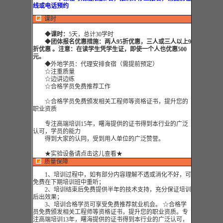
线或电话预约
课时
◆
课时：
5天，总计30学时
◆
团体报名优惠措施：两人95折优惠，三人或三人以上9
折优惠 。注意：在读学生凭学生证，即使一个人也优惠500
元。
◆外地学员：代理安排食宿（需提前预定）
☆注重质量
☆边讲边练
☆合格学员免费推荐工作
☆合格学员免费颁发相关工程师等资格证书，提升您的
职业资质
专注高端培训15年，曙海提供的证书得到本行业的广泛
认可，学员的能力
得到大家的认同，受到用人单位的广泛赞誉。
★实验设备请点击这儿查看★
质量保障
1、培训过程中，如有部分内容理解不透或消化不好，可
免费在下期培训班中重听；
2、培训结束后免费提供半年的技术支持，充分保证培训
后出效果；
3、培训合格学员可享受免费推荐就业机会。 ☆合格学
员免费颁发相关工程师等资格证书，提升您的职业资质。专
注高端培训13年，曙海提供的证书得到本行业的广泛认可，