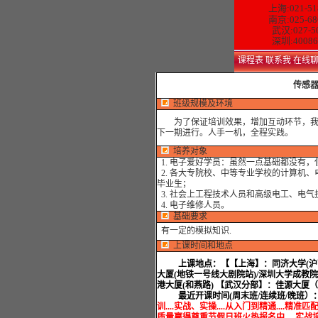
上海:021-51
南京:025-68
武汉:027-5
深圳:40086
课程表
联系我
在线
传感
班级规模及环境
为了保证培训效果，增加互动环节，我们
下一期进行。人手一机，全程实践。
培养对象
1. 电子爱好学员：虽然一点基础都没有
2. 各大专院校、中等专业学校的计算机
毕业生；
3. 社会上工程技术人员和高级电工、电
4. 电子维修人员。
基础要求
有一定的模拟知识.
上课时间和地点
上课地点：
【【上海】：同济大学(沪西
大厦(地铁一号线大剧院站)/深圳大学成教
港大厦(和燕路) 【武汉分部】：佳源大厦
最近开课时间(周末班/连续班/晚班）
训....实战、实操....从入门到精通....精准匹配
质量赢得尊重节假日班火热报名中.....实战培训.....