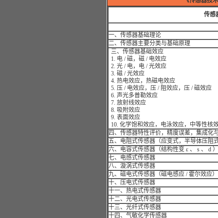
《传感器技
传感
一、传感器基础理论
二、传感器主要分类与基础原理
三、传感器基础效应
1. 电 / 磁，磁 / 电效应
2. 光 / 电，电 / 光效应
3. 磁 / 光效应
4. 热电效应，热磁电效应
5. 压 / 电效应，压 / 阻效应，压 / 磁效应
6. 声光多普勒效应
7. 放射线效应
8. 吸附效应
9. 表面效应
10. 化学饱和效应，电泳效应，中等性核
四、传感器特性评价，精度误差，集成化
五、电阻式传感器（应变式，半导体压阻
六、电容式传感器（结构性变 ε 、 s 、 d
七、电感式传感器
八、漩涡式传感器
九、磁电式传感器（磁电感应 / 霍尔效应）
十、压电式传感器
十一、热电式传感器
十二、光电式传感器
十三、光纤式传感器
十四、气敏化学传感器