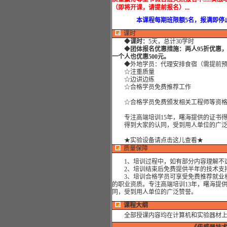
（即将开课，请提前报名）...
本课程每期班限额5名，报满即停止
课时
◆
课时：
5天，总计30学时
◆
团体报名优惠措施：两人95折优惠
一个人也优惠500元。
◆外地学员：代理安排食宿（需提前预
☆注重质量
☆边讲边练
☆合格学员免费推荐工作
☆合格学员免费颁发相关工程师等资格
专注高端培训15年，曙海提供的证书得
得到大家的认同，受到用人单位的广泛
★实验设备请点击这儿查看★
质量保障
1、培训过程中，如有部分内容理解不透
2、培训结束后免费提供半年的技术支持
3、培训合格学员可享受免费推荐就业机
的职业资质。专注高端培训13年，曙海提
同，受到用人单位的广泛赞誉。
课程大纲
全部授课内容均在计算机和实验器材